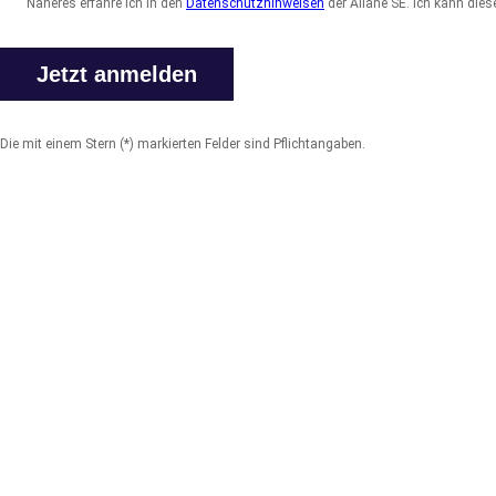
Näheres erfahre ich in den
Datenschutzhinweisen
der Allane SE. Ich kann diese
Die mit einem Stern (*) markierten Felder sind Pflichtangaben.